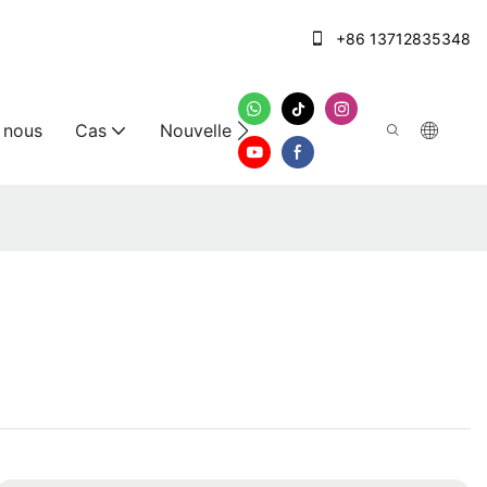
+86 13712835348
 nous
Cas
Nouvelles
Nous contacter