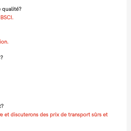
 qualité?
 BSCI.
ion.
s?
t?
 et discuterons des prix de transport sûrs et