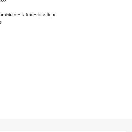
ogo
luminium + latex + plastique
s