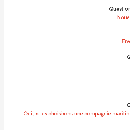
Question
Nous 
Env
Q
Q
Oui, nous choisirons une compagnie maritime 