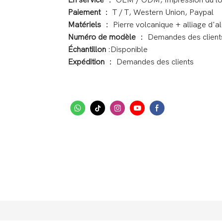
En service
： OEM / ODM, Impression du l
Paiement
： T / T, Western Union, Paypal
Matériels
： Pierre volcanique + alliage d'a
Numéro de modèle
： Demandes des client
Échantillon
:Disponible
Expédition
： Demandes des clients