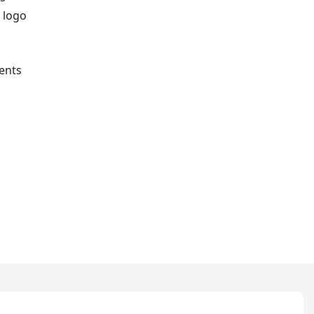
 logo
l
ents