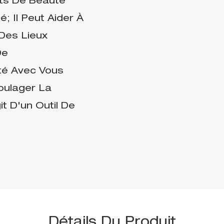
ts De Beauté
; Il Peut Aider À
Des Lieux
De
rté Avec Vous
oulager La
t D'un Outil De
Détails Du Produit