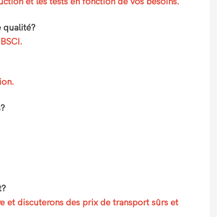
tion et les tests en fonction de vos besoins.
 qualité?
 BSCI.
ion.
s?
t?
 et discuterons des prix de transport sûrs et