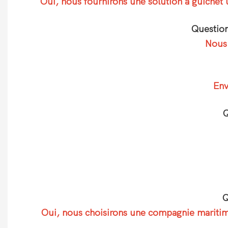
Oui, nous fournirons une solution à guichet 
Question
Nous 
Env
Q
Q
Oui, nous choisirons une compagnie maritime 