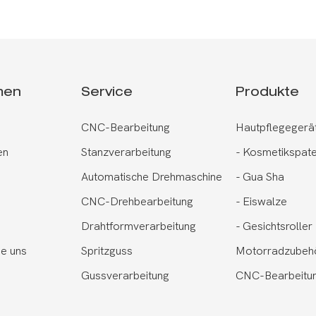
men
Service
Produkte
CNC-Bearbeitung
Hautpflegegerä
en
Stanzverarbeitung
-
Kosmetikspate
Automatische Drehmaschine
-
Gua Sha
CNC-Drehbearbeitung
-
Eiswalze
Drahtformverarbeitung
-
Gesichtsroller
ie uns
Spritzguss
Motorradzubeh
Gussverarbeitung
CNC-Bearbeitun