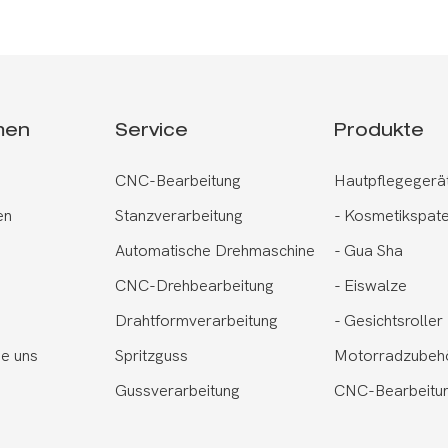
men
Service
Produkte
CNC-Bearbeitung
Hautpflegegerä
en
Stanzverarbeitung
-
Kosmetikspate
Automatische Drehmaschine
-
Gua Sha
CNC-Drehbearbeitung
-
Eiswalze
Drahtformverarbeitung
-
Gesichtsroller
ie uns
Spritzguss
Motorradzubeh
Gussverarbeitung
CNC-Bearbeitun