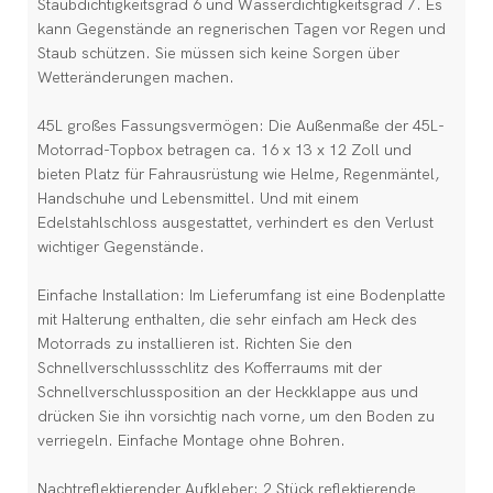
Staubdichtigkeitsgrad 6 und Wasserdichtigkeitsgrad 7. Es
kann Gegenstände an regnerischen Tagen vor Regen und
Staub schützen. Sie müssen sich keine Sorgen über
Wetteränderungen machen.
45L großes Fassungsvermögen: Die Außenmaße der 45L-
Motorrad-Topbox betragen ca. 16 x 13 x 12 Zoll und
bieten Platz für Fahrausrüstung wie Helme, Regenmäntel,
Handschuhe und Lebensmittel. Und mit einem
Edelstahlschloss ausgestattet, verhindert es den Verlust
wichtiger Gegenstände.
Einfache Installation: Im Lieferumfang ist eine Bodenplatte
mit Halterung enthalten, die sehr einfach am Heck des
Motorrads zu installieren ist. Richten Sie den
Schnellverschlussschlitz des Kofferraums mit der
Schnellverschlussposition an der Heckklappe aus und
drücken Sie ihn vorsichtig nach vorne, um den Boden zu
verriegeln. Einfache Montage ohne Bohren.
Nachtreflektierender Aufkleber: 2 Stück reflektierende