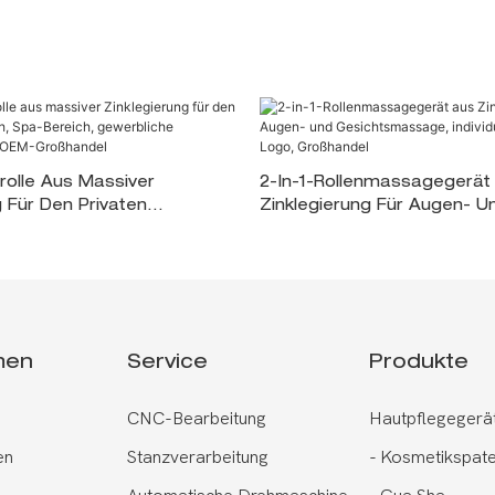
olle Aus Massiver
2-In-1-Rollenmassagegerät
g Für Den Privaten
Zinklegierung Für Augen- U
pa-Bereich, Gewerbliche
Gesichtsmassage, Individue
dios, OEM-Großhandel
Mit Logo, Großhandel
men
Service
Produkte
CNC-Bearbeitung
Hautpflegegerä
en
Stanzverarbeitung
-
Kosmetikspate