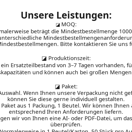
Unsere Leistungen:
MOQ:
◪
malerweise beträgt die Mindestbestellmenge 1000
n unterschiedliche Mindestbestellmengenanforderu
Mindestbestellmengen. Bitte kontaktieren Sie uns f
◪
Produktionszeit:
st ein Ersatzteilbestand von 3–7 Tagen vorhanden, 
skapazitäten und können auch bei großen Mengen 
◪
Paket:
Auswahl. Wenn Ihnen unsere Verpackung nicht gefä
können Sie diese gerne individuell gestalten.
Paket aus 1 Packung, 1 Beutel. Wir können Ihne
entsprechend Ihren Anforderungen liefern.
gen wir von Ihnen eine AI- oder PDF-Datei, um da
überprüfen.
 Normalerweise in 1 Beutel/Karton, 50 Stück pro Au