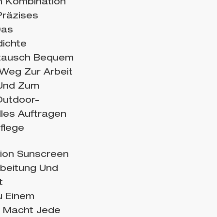
In Kombination
räzises
Das
ichte
stausch Bequem
 Weg Zur Arbeit
 Und Zum
Outdoor-
les Auftragen
pflege
tion Sunscreen
rbeitung Und
t
u Einem
d Macht Jede