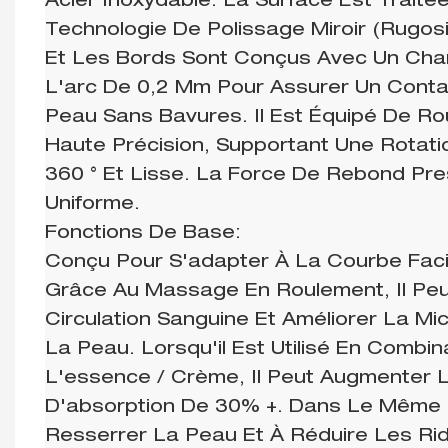
Acier Inoxydable. La Surface Est Traité
Technologie De Polissage Miroir (rugosi
Et Les Bords Sont Conçus Avec Un Cha
L'arc De 0,2 Mm Pour Assurer Un Conta
Peau Sans Bavures. Il Est Équipé De R
Haute Précision, Supportant Une Rotati
360 ° Et Lisse. La Force De Rebond Pr
Uniforme.
Fonctions De Base:
Conçu Pour S'adapter À La Courbe Faci
Grâce Au Massage En Roulement, Il Peu
Circulation Sanguine Et Améliorer La Mic
La Peau. Lorsqu'il Est Utilisé En Combi
L'essence / Crème, Il Peut Augmenter L'
D'absorption De 30% +. Dans Le Même T
Resserrer La Peau Et À Réduire Les Rid