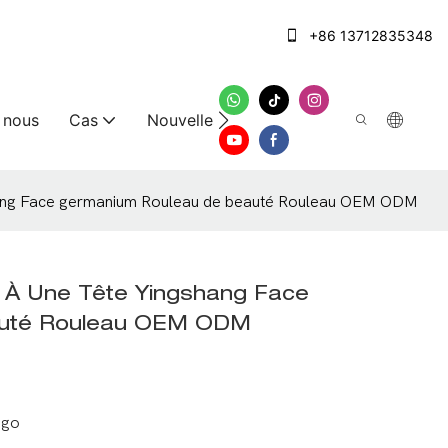
+86 13712835348
 nous
Cas
Nouvelles
Nous contacter
shang Face germanium Rouleau de beauté Rouleau OEM ODM
e À Une Tête Yingshang Face
auté Rouleau OEM ODM
ogo