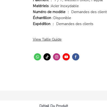
Paiement
： T / T, Western Union, Paypal
Matériels
:Acier inoxydable
Numéro de modèle
： Demandes des client
Échantillon
:Disponible
Expédition
： Demandes des clients
View Taille Guide
Détail Du Produit