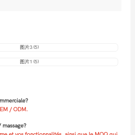
ommerciale?
 OEM / ODM.
 / massage?
me et vos fonctionnalités, ainsi que le MOQ qui