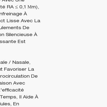
e Avec Une
té RA ≤ 0,1 Μm),
nfreinage À
ct Lisse Avec La
oulements De
on Silencieuse À
essante Est
ale / Nasale,
t Favoriser La
rocirculation De
naison Avec
efficacité
emps, Il Aide À
ules, En